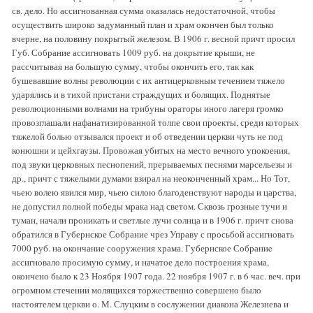
св. дело. Но ассигнованная сумма оказалась недостаточной, чтобы
осуществить широко задуманный план и храм окончен был только
вчерне, на половину покрытый железом. В 1906 г. весной причт просил
Губ. Собрание ассигновать 1009 руб. на докрытие крыши, не
рассчитывая на большую сумму, чтобы окончить его, так как
бушевавшие волны революции с их антицерковным течением тяжело
ударялись и в тихой пристани страждущих и болящих. Поднятые
революционными волнами на трибуны ораторы иного лагеря громко
провозглашали нафанатизированной толпе свои проекты, среди которых
тяжелой болью отзывался проект и об отведении церкви чуть не под
конюшни и цейхгаузы. Провожая убитых на место вечного упокоения,
под звуки церковных песнопений, прерываемых песнями марсельезы и
др., причт с тяжелыми думами взирал на неоконченный храм... Но Тот,
чьею волею явился мир, чьею силою благоденствуют народы и царства,
не допустил полной победы мрака над светом. Сквозь грозные тучи и
туман, начали проникать и светлые лучи солнца и в 1906 г. причт снова
обратился в Губернское Собрание чрез Управу с просьбой ассигновать
7000 руб. на окончание сооружения храма. Губернское Собраниe
ассигновало просимую сумму, и начатое дело построения храма,
окончено было к 23 Ноября 1907 года. 22 ноября 1907 г. в 6 час. веч. при
огромном стечении молящихся торжественно совершено было
настоятелем церкви о. М. Слуцким в сослужении диакона Железнева и