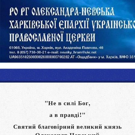
"Не в силі Бог,
а в правді!"
Святий благовірний великий князь
Олександр Невський