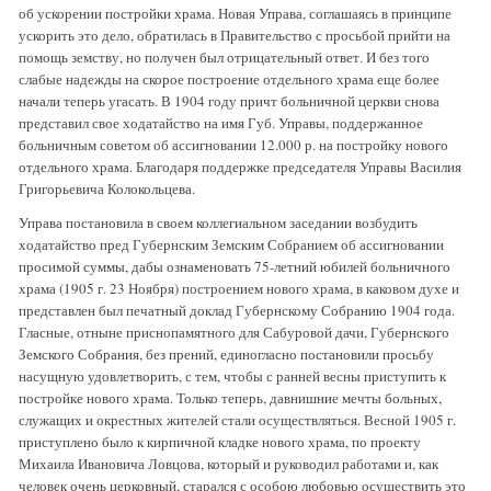
об ускорении постройки храма. Новая Управа, соглашаясь в принципе
ускорить это дело, обратилась в Правительство с просьбой прийти на
помощь земству, но получен был отрицательный ответ. И без того
слабые надежды на скорое построение отдельного храма еще более
начали теперь угасать. В 1904 году причт больничной церкви снова
представил свое ходатайство на имя Губ. Управы, поддержанное
больничным советом об ассигновании 12.000 р. на постройку нового
отдельного храма. Благодаря поддержке председателя Управы Василия
Григорьевича Колокольцева.
Управа постановила в своем коллегиальном заседании возбудить
ходатайство пред Губернским Земским Собранием об ассигновании
просимой суммы, дабы ознаменовать 75-летний юбилей больничного
храма (1905 г. 23 Ноября) построением нового храма, в каковом духе и
представлен был печатный доклад Губернскому Собранию 1904 года.
Гласные, отныне приснопамятного для Сабуровой дачи, Губернского
Земского Собрания, без прений, единогласно постановили просьбу
насущную удовлетворить, с тем, чтобы с ранней весны приступить к
постройке нового храма. Только теперь, давнишние мечты больных,
служащих и окрестных жителей стали осуществляться. Весной 1905 г.
приступлено было к кирпичной кладке нового храма, по проекту
Михаила Ивановича Ловцова, который и руководил работами и, как
человек очень церковный, старался с особою любовью осуществить это