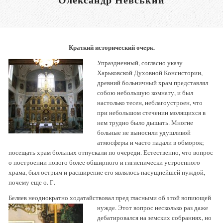
Краткий исторический очерк.
Упраздненный, согласно указу
Харьковской Духовной Консистории,
древний больничный храм представлял
собою небольшую комнату, и был
настолько тесен, неблагоустроен, что
при небольшом стечении молящихся в
нем трудно было дышать. Многие
больные не выносили удушливой
атмосферы и часто падали в обморок;
посещать храм больных отпускали по очереди. Естественно, что вопрос
о построении нового более обширного и гигиенически устроенного
храма, был острым и расширение его являлось насущнейшей нуждой,
почему еще о. Г.
Беляев неоднократно ходатайствовал пред гласными об этой вопиющей
нужде. Этот вопрос
несколько раз даже
дебатировался на земских собраниях, но