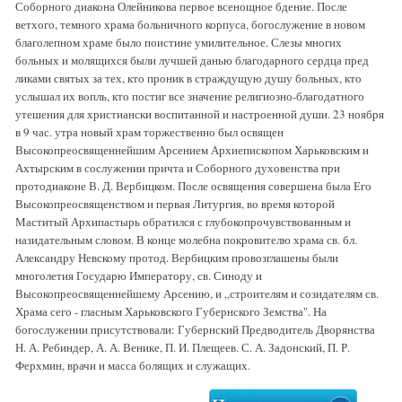
Соборного диакона Олейникова первое всенощное бдение. После
ветхого, темного храма больничного корпуса, богослужение в новом
благолепном храме было поистине умилительное. Слезы многих
больных и молящихся были лучшей данью благодарного сердца пред
ликами святых за тех, кто проник в страждущую душу больных, кто
услышал их вопль, кто постиг все значение религиозно-благодатного
утешения для христиански воспитанной и настроенной души. 23 ноября
в 9 час. утра новый храм торжественно был освящен
Высокопреосвященнейшим Арсением Архиепископом Харьковским и
Ахтырским в сослужении причта и Соборного духовенства при
протодиаконе В. Д. Вербицком. После освящения совершена была Его
Высокопреосвященством и первая Литургия, во время которой
Маститый Архипастырь обратился с глубокопрочувствованным и
назидательным словом. В конце молебна покровителю храма св. бл.
Александру Невскому протод. Вербицким провозглашены были
многолетия Государю Императору, св. Синоду и
Высокопреосвященнейшему Арсению, и „строителям и созидателям св.
Храма сего - гласным Харьковского Губернского Земства". На
богослужении присутствовали: Губернский Предводитель Дворянства
Н. А. Ребиндер, А. А. Венике, П. И. Плещеев. С. А. Задонский, П. Р.
Ферхмин, врачи и масса болящих и служащих.