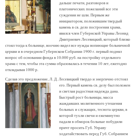
дальше печати, разговоров и
платонических пожеланий все эти
суждения не шли. Первым же
инициатором, положившим твердый
камень в св. дело построения храма,
явился член Губернской Управы Леонид
Дмитриевич Лесевицкий, который близко
стоял тогда к больнице, воочию видел все нужды вопиющие больничной
церкви и в очередном Губернском Собрании 1900 г. первый поднял
вопрос об основании фонда в 10.000 руб. на постройку отдельного
храма с тем, чтобы эта сумма образовалась в течении 10 лет, ежегодно
откладывая 1000 р.
Сделав это предложение, Л. Д. Лесевицкий твердо и энергично отстоял
его. Первый камень
св. делу был положен
и светлая радостная надежда дана.
Быстрый рост больницы, масса
жаждавших молитвенного утешения
больных и служащих, теснота церкви, в
которой тухли свечи и ежеминутно
падали в обморок больные побудили
причт просить Губ. Управу
ходатайствовать перед Губ. Собранием