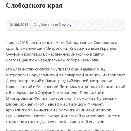
Слободского края
01.06.2018
Опубликовал
Nevsky
1 июня 2018 года, в день памяти Собора святых Слободского
края, Блаженнейший Митрополит Киевский и всея Украины
Онуфрий возглавил Божественную литургию в Свято-
Благовещенском кафедральном соборе Харькова.
Его Блаженству сослужили управляющий делами УПЦ
митрополит Бориспольский и Броварской Антоний, митрополит
Днепропетровский и Павлоградский Ириней, митрополит
Николаевский и Очаковский Питирим, митрополит Харьковский
и Богодуховский Онуфрий, митрополит Полтавский и
Миргородский Филипп, митрополит Изюмский и Купянский
Елисей, архиепископ Львовский и Галицкий Филарет,
архиепископ Нежинский и Прилукский Климент, епископ
Барышевский Виктор, викарий Киевской Митрополии, гости в
священном сане и духовенство Харьковской епархии.
После чтения Святого Евангелия Предстоятель обратился к