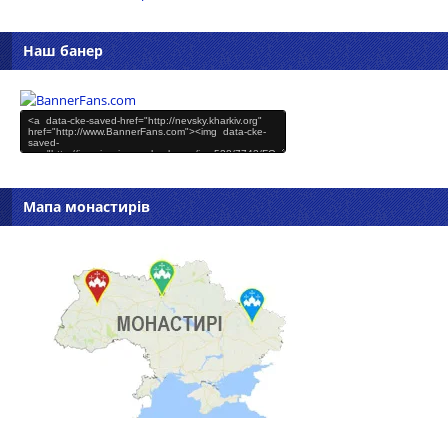
Наш банер
Мапа монастирів