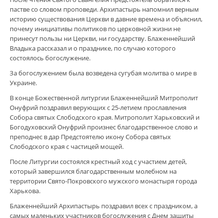
пастве со словом проповеди. Архипастырь напомнил верным
историю существования Церкви в давние времена и объяснил,
почему инициативы политиков по церковной жизни не
принесут пользы ни Церкви, ни государству. Блаженнейший
Владыка рассказал и о празднике, по случаю которого
состоялось богослужение.
За богослужением была возведена сугубая молитва о мире в
Украине.
В конце Божественной литургии Блаженнейший Митрополит
Онуфрий поздравил верующих с 25-летием прославления
Собора святых Слободского края. Митрополит Харьковский и
Богодуховский Онуфрий произнес благодарственное слово и
преподнес в дар Предстоятелю икону Собора святых
Слободского края с частицей мощей.
После Литургии состоялся крестный ход с участием детей,
который завершился благодарственным молебном на
территории Свято-Покровского мужского монастыря города
Харькова.
Блаженнейший Архипастырь поздравил всех с праздником, а
самых маленьких участников богослужения с Днем защиты