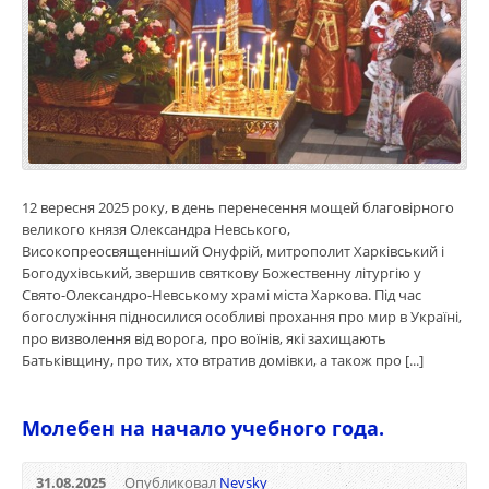
12 вересня 2025 року, в день перенесення мощей благовірного
великого князя Олександра Невського,
Високопреосвященніший Онуфрій, митрополит Харківський і
Богодухівський, звершив святкову Божественну літургію у
Свято-Олександро-Невському храмі міста Харкова. Під час
богослужіння підносилися особливі прохання про мир в Україні,
про визволення від ворога, про воїнів, які захищають
Батьківщину, про тих, хто втратив домівки, а також про [...]
Молебен на начало учебного года.
31.08.2025
Опубликовал
Nevsky