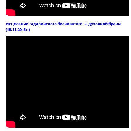
Исцеление гадаринского бесноватого. О духовной брани
(15.11.2015г.)