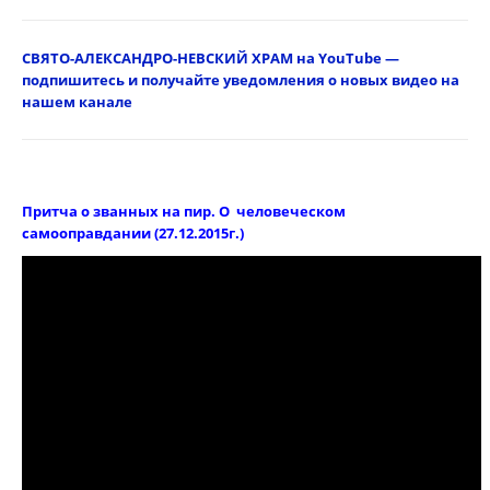
СВЯТО-АЛЕКСАНДРО-НЕВСКИЙ ХРАМ на YouТube —
подпишитесь и получайте уведомления о новых видео на
нашем канале
Притча о званных на пир. О человеческом
самооправдании (27.12.2015г.)