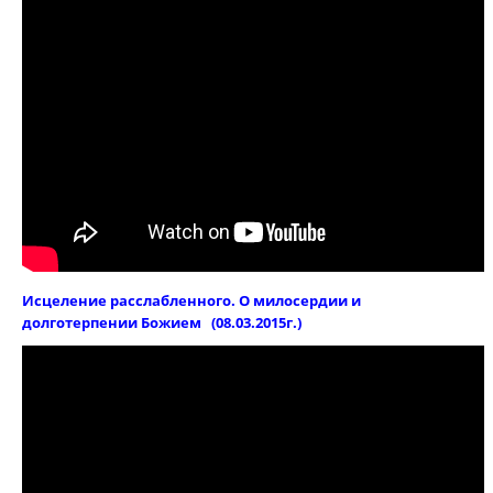
Исцеление расслабленного. О милосердии и
долготерпении Божием (08.03.2015г.)