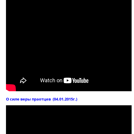
О силе веры праотцев
(04.01.2015г.)