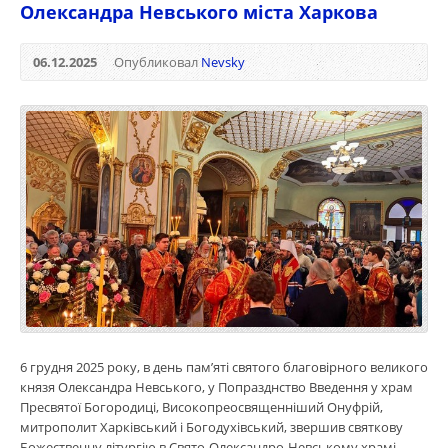
Олександра Невського міста Харкова
06.12.2025
Опубликовал
Nevsky
6 грудня 2025 року, в день пам’яті святого благовірного великого
князя Олександра Невського, у Попразднство Введення у храм
Пресвятої Богородиці, Високопреосвященніший Онуфрій,
митрополит Харківський і Богодухівський, звершив святкову
Божественну літургію в Свято-Олександро-Невському храмі